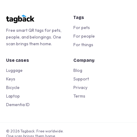
Tags
For pets
Free smart QR tags for pets,
For people
people, and belongings. One
scan brings them home.
For things
Use cases
Company
Luggage
Blog
Keys
Support
Bicycle
Privacy
Laptop
Terms
Dementia ID
©
2026
Tagback. Free worldwide.
One scan brings them home.