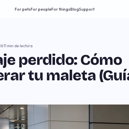
For pets
For people
For things
Blog
Support
26
·
11 min de lectura
je perdido: Cómo
rar tu maleta (Guí