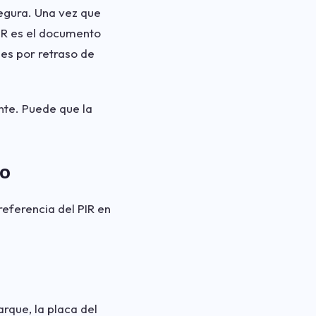
segura. Una vez que
PIR es el documento
les por retraso de
nte. Puede que la
to
referencia del PIR en
rque, la placa del