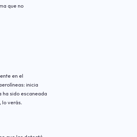
irma que no
ente en el
erolíneas: inicia
ta ha sido escaneada
 lo verás.
ne que los detectó.