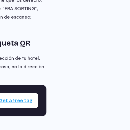
en "FRA SORTING",
ón de escaneo;
iqueta QR
ección de tu hotel.
asa, no la dirección
Get a free tag