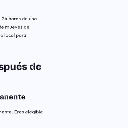
s 24 horas de una
 (te mueves de
to local para
espués de
manente
ente. Eres elegible