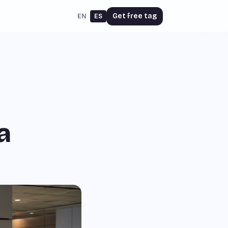
Get free tag
EN
ES
a