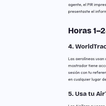
agente, el PIR impre
presentaste el infor
Horas 1–
4. WorldTrac
Las aerolíneas usan
mostrador tiene acce
sesión con tu refere
en cualquier lugar d
5. Usa tu Ai
Los AirTags a veces 