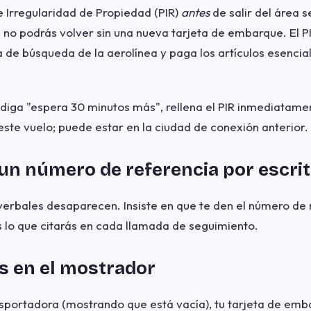
e Irregularidad de Propiedad (PIR)
antes
de salir del área 
 no podrás volver sin una nueva tarjeta de embarque. El 
a de búsqueda de la aerolínea y paga los artículos esencia
diga "espera 30 minutos más", rellena el PIR inmediatame
este vuelo; puede estar en la ciudad de conexión anterior.
un número de referencia por escri
verbales desaparecen. Insiste en que te den el número de 
s lo que citarás en cada llamada de seguimiento.
s en el mostrador
ansportadora (mostrando que está vacía), tu tarjeta de emba