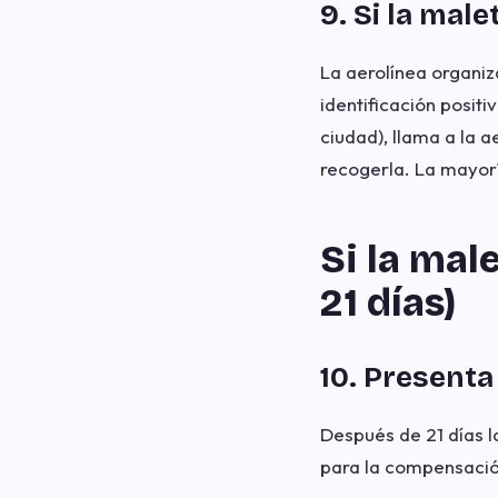
9. Si la male
La aerolínea organiz
identificación posit
ciudad), llama a la a
recogerla. La mayoría
Si la mal
21 días)
10. Present
Después de 21 días l
para la compensació