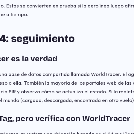
so. Estas se convierten en prueba si la aerolínea luego af
me a tiempo.
24: seguimiento
er es la verdad
 una base de datos compartida llamada WorldTracer. El ag
so a ella. También la mayoría de los portales web de las a
ncia PIR y observa cómo se actualiza el estado. Si la male
el mundo (cargada, descargada, encontrada en otro vuelo),
rTag, pero verifica con WorldTracer
mienten: muestran una ubicación basada en el último iPho