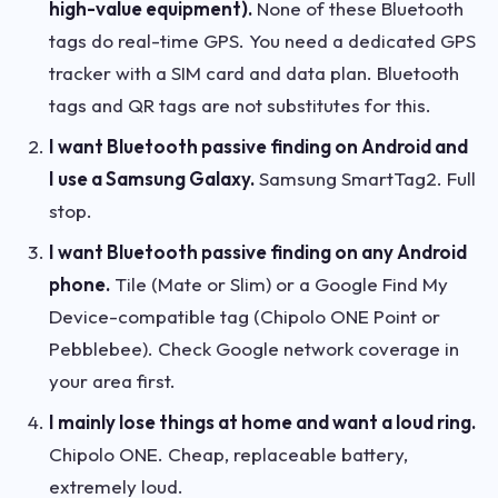
high-value equipment).
None of these Bluetooth
tags do real-time GPS. You need a dedicated GPS
tracker with a SIM card and data plan. Bluetooth
tags and QR tags are not substitutes for this.
I want Bluetooth passive finding on Android and
I use a Samsung Galaxy.
Samsung SmartTag2. Full
stop.
I want Bluetooth passive finding on any Android
phone.
Tile (Mate or Slim) or a Google Find My
Device-compatible tag (Chipolo ONE Point or
Pebblebee). Check Google network coverage in
your area first.
I mainly lose things at home and want a loud ring.
Chipolo ONE. Cheap, replaceable battery,
extremely loud.