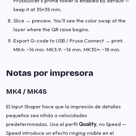
PrusaSlicer's prime tower is enabled by default —
keep it at 35×35 mm.
Slice → preview. You'll see the color swap at the
layer where the QR raise begins.
Export G-code to USB / Prusa Connect → print.
MK4: ~14 min. MK3.9: ~16 min. MK3S+: ~18 min.
Notas por impresora
MK4 / MK4S
El Input Shaper hace que la impresión de detalles
pequeños sea nítida a velocidades
predeterminadas. Usa el perfil
Quality
, no Speed —
Speed introduce un efecto ringing visible en el