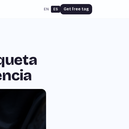
Get free tag
EN
ES
aqueta
encia