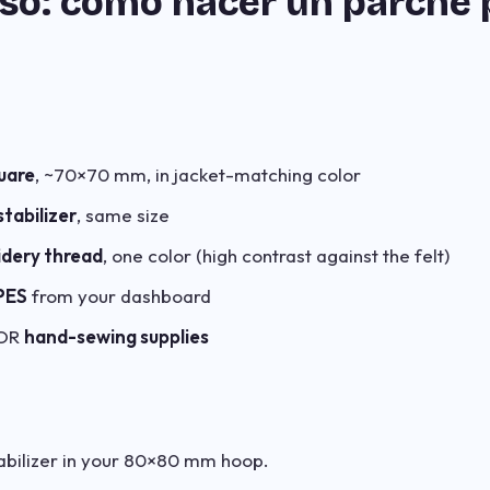
aso: cómo hacer un parche 
uare
, ~70×70 mm, in jacket-matching color
tabilizer
, same size
idery thread
, one color (high contrast against the felt)
PES
from your dashboard
OR
hand-sewing supplies
tabilizer in your 80×80 mm hoop.