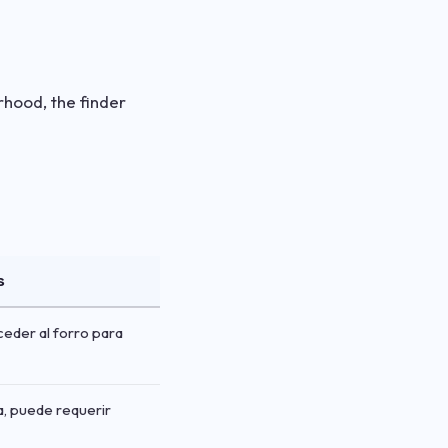
hood, the finder
s
eder al forro para
, puede requerir