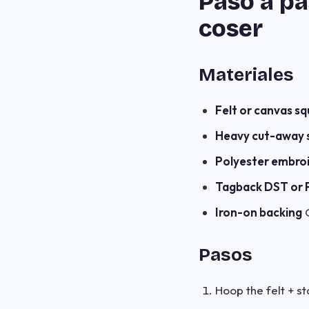
Paso a p
coser
Materiales
Felt or canvas sq
Heavy cut-away s
Polyester embro
Tagback DST or 
Iron-on backing
Pasos
Hoop the felt + s