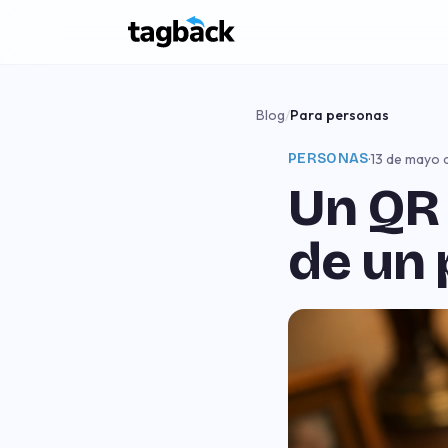
Blog
/
Para personas
PERSONAS
·
13 de mayo 
Un QR 
de un 