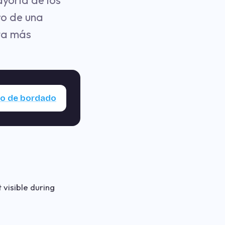
ayoría de los
ro de una
eta más
vo de bordado
 visible during