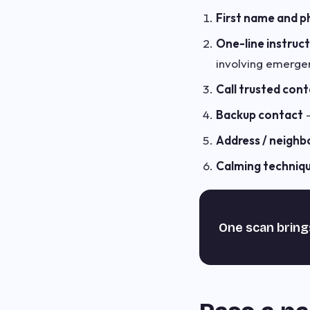
First name and 
One-line instruc
involving emerge
Call trusted con
Backup contact
—
Address / neigh
Calming techniq
One scan bring