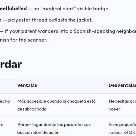
eel labelled
— no "medical alert" visible badge.
h
— polyester thread outlasts the jacket.
— if your parent wanders into a Spanish-speaking neighbor
nish for the scanner.
rdar
Ventajas
Desventaja
pecho
Más accesible cuando la chaqueta está
Necesitas acc
desabrochada
coser
te
Primer lugar donde los paramédicos
Área pequeña
buscan identificación
reducir el QR