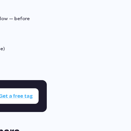
elow — before
le)
Get a free tag