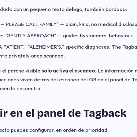
dado con un pequeño texto debajo, también bordado:
— PLEASE CALL FAMILY" — plain, kind, no medical disclos
ge: "GENTLY APPROACH" — guides bystanders' behaviour
 PATIENT," "ALZHEIMER'S," specific diagnoses. The Tagba
nfo privately once scanned.
 el parche visible
solo activa el escaneo
. La información 
rucciones viven detrás del escaneo del QR en el panel de 
uien lo encuentra.
ir en el panel de Tagback
tacto puedes configurar, en orden de prioridad: