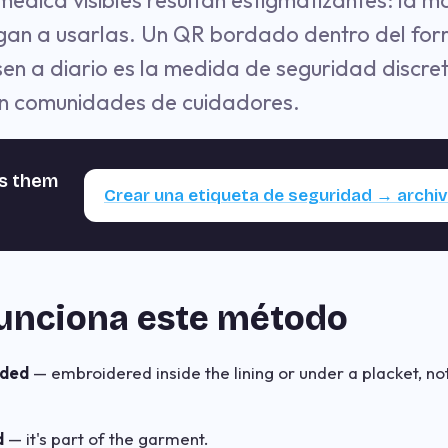
médica visibles resultan estigmatizantes: la m
egan a usarlas. Un QR bordado dentro del for
en a diario es la medida de seguridad discr
 comunidades de cuidadores.
gs them
Crear una etiqueta de seguridad → archi
funciona este método
eded
— embroidered inside the lining or under a placket, not
d
— it's part of the garment.