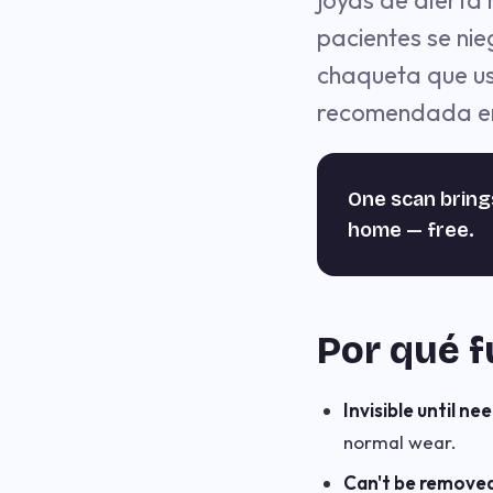
joyas de alerta 
pacientes se ni
chaqueta que us
recomendada en
One scan brin
home — free.
Por qué 
Invisible until ne
normal wear.
Can't be remove