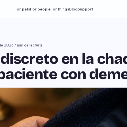
For pets
For people
For things
Blog
Support
de 2026
·
7 min de lectura
discreto en la ch
paciente con dem