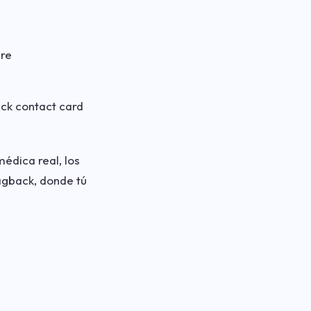
ure
ck contact card
médica real, los
Tagback, donde tú