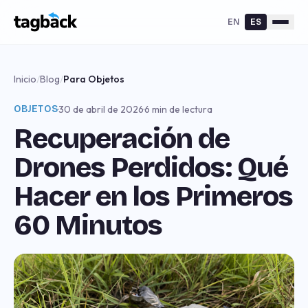
EN
ES
Inicio
/
Blog
/
Para Objetos
OBJETOS
·
30 de abril de 2026
·
6 min de lectura
Recuperación de
Drones Perdidos: Qué
Hacer en los Primeros
60 Minutos